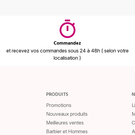
Commandez
et recevez vos commandes sous 24 à 48h ( selon votre
localisation )
PRODUITS
N
Promotions
L
Nouveaux produits
M
Meilleures ventes
C
Barbier et Hommes
A