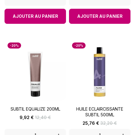
AJOUTER AU PANIER
AJOUTER AU PANIER
-20%
-20%
SUBTIL EQUALIZE 200ML
HUILE ECLAIRCISSANTE
SUBTIL 500ML
Prix
Prix
9,92 €
12,40 €
de
Prix
Prix
25,76 €
32,20 €
base
de
base