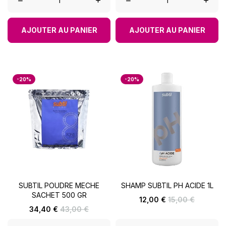
–
+
–
+
AJOUTER AU PANIER
AJOUTER AU PANIER
-20%
-20%
SUBTIL POUDRE MECHE
SHAMP SUBTIL PH ACIDE 1L
SACHET 500 GR
Prix
Prix
12,00 €
15,00 €
de
Prix
Prix
34,40 €
43,00 €
base
de
base