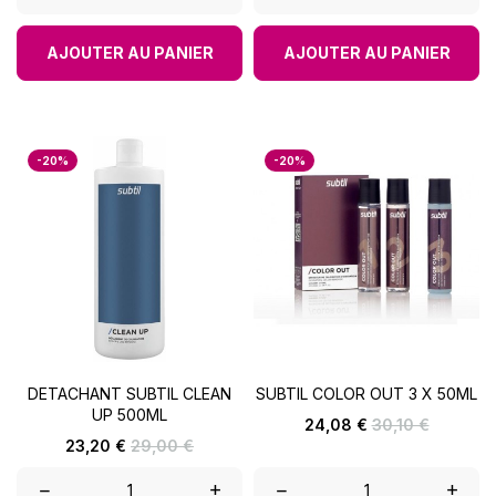
AJOUTER AU PANIER
AJOUTER AU PANIER
-20%
-20%
DETACHANT SUBTIL CLEAN
SUBTIL COLOR OUT 3 X 50ML
UP 500ML
Prix
Prix
24,08 €
30,10 €
de
Prix
Prix
23,20 €
29,00 €
base
de
base
–
+
–
+