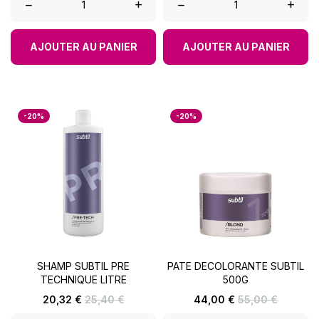
–
+
–
+
AJOUTER AU PANIER
AJOUTER AU PANIER
-20%
-20%
SHAMP SUBTIL PRE
PATE DECOLORANTE SUBTIL
TECHNIQUE LITRE
500G
Prix
Prix
Prix
Prix
20,32 €
25,40 €
44,00 €
55,00 €
de
de
base
base