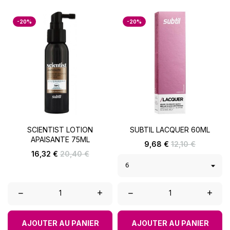
-20%
-20%
SCIENTIST LOTION
SUBTIL LACQUER 60ML
APAISANTE 75ML
Prix
Prix
9,68 €
12,10 €
de
Prix
Prix
16,32 €
20,40 €
base
de
base
–
+
–
+
AJOUTER AU PANIER
AJOUTER AU PANIER