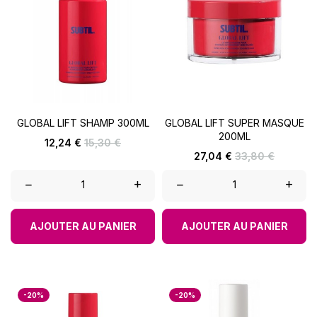
GLOBAL LIFT SHAMP 300ML
GLOBAL LIFT SUPER MASQUE
200ML
Prix
Prix
12,24 €
15,30 €
de
Prix
Prix
27,04 €
33,80 €
base
de
base
–
+
–
+
AJOUTER AU PANIER
AJOUTER AU PANIER
-20%
-20%