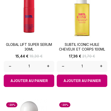
GLOBAL LIFT SUPER SERUM
SUBTIL ICONIC HUILE
30ML
CHEVEUX ET CORPS 100ML
Prix
Prix
Prix
Prix
15,44 €
19,30 €
17,36 €
21,70 €
de
de
base
base
–
+
–
+
AJOUTER AU PANIER
AJOUTER AU PANIER
-20%
-20%