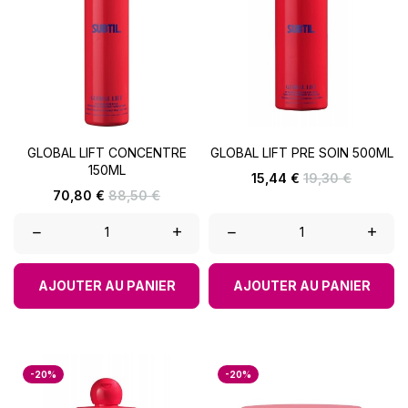
GLOBAL LIFT CONCENTRE
GLOBAL LIFT PRE SOIN 500ML
150ML
Prix
Prix
15,44 €
19,30 €
de
Prix
Prix
70,80 €
88,50 €
base
de
base
–
+
–
+
AJOUTER AU PANIER
AJOUTER AU PANIER
-20%
-20%