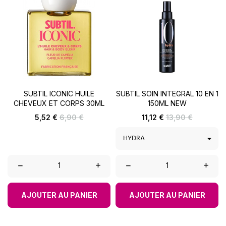
SUBTIL ICONIC HUILE
SUBTIL SOIN INTEGRAL 10 EN 1
CHEVEUX ET CORPS 30ML
150ML NEW
Prix
Prix
Prix
Prix
5,52 €
6,90 €
11,12 €
13,90 €
de
de
base
base
–
+
–
+
AJOUTER AU PANIER
AJOUTER AU PANIER