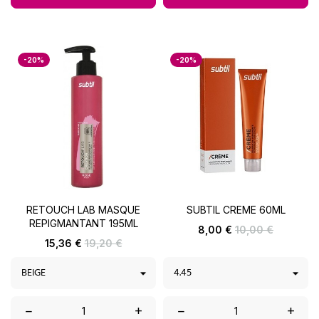
-20%
-20%
RETOUCH LAB MASQUE
SUBTIL CREME 60ML
REPIGMANTANT 195ML
Prix
Prix
8,00 €
10,00 €
de
Prix
Prix
15,36 €
19,20 €
base
de
base
–
+
–
+