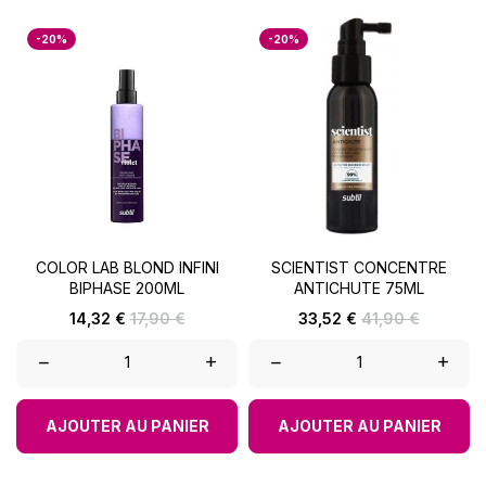
-20%
-20%
COLOR LAB BLOND INFINI
SCIENTIST CONCENTRE
BIPHASE 200ML
ANTICHUTE 75ML
Prix
Prix
Prix
Prix
14,32 €
17,90 €
33,52 €
41,90 €
de
de
base
base
–
+
–
+
AJOUTER AU PANIER
AJOUTER AU PANIER