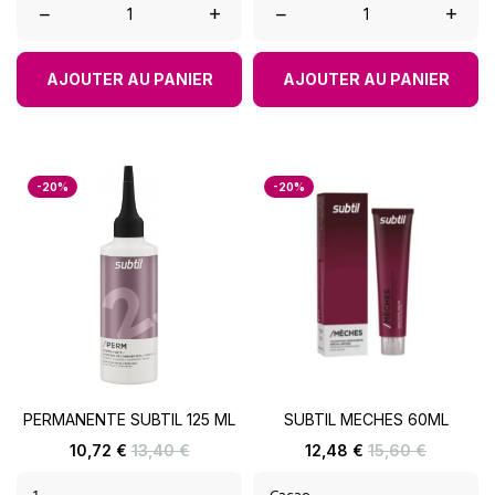
–
+
–
+
AJOUTER AU PANIER
AJOUTER AU PANIER
-20%
-20%
PERMANENTE SUBTIL 125 ML
SUBTIL MECHES 60ML
Prix
Prix
Prix
Prix
10,72 €
13,40 €
12,48 €
15,60 €
de
de
base
base