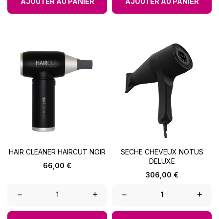
AJOUTER AU PANIER
AJOUTER AU PANIER
HAIR CLEANER HAIRCUT NOIR
SECHE CHEVEUX NOTUS
DELUXE
Prix
66,00 €
Prix
306,00 €
–
+
–
+