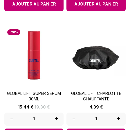
AJOUTER AU PANIER
AJOUTER AU PANIER
-20%
GLOBAL LIFT SUPER SERUM
GLOBAL LIFT CHARLOTTE
30ML
CHAUFFANTE
Prix
Prix
Prix
15,44 €
19,30 €
4,39 €
de
base
–
+
–
+