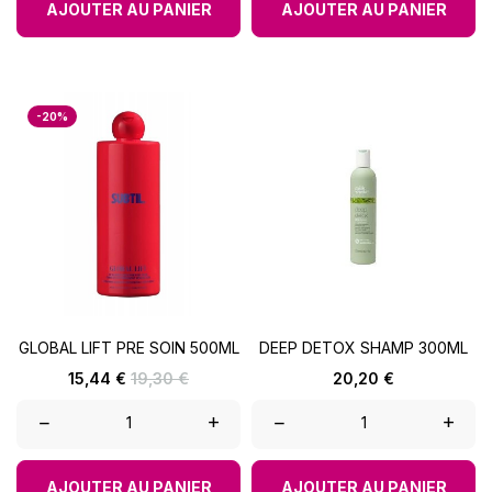
AJOUTER AU PANIER
AJOUTER AU PANIER
-20%
GLOBAL LIFT PRE SOIN 500ML
DEEP DETOX SHAMP 300ML
Prix
Prix
Prix
15,44 €
19,30 €
20,20 €
de
base
–
+
–
+
AJOUTER AU PANIER
AJOUTER AU PANIER