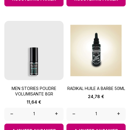
MEN STORIES POUDRE
RADIKAL HUILE A BARBE 50ML
VOLUMISANTE 8GR
Prix
24,78 €
Prix
11,64 €
–
+
–
+