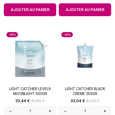
AJOUTER AU PANIER
AJOUTER AU PANIER
-20%
-20%
LIGHT CATCHER LEVEL9
LIGHT CATCHER BLACK
MOONLIGHT 500GR
CREME 250GR
Prix
Prix
Prix
Prix
33,44 €
41,80 €
33,04 €
41,30 €
de
de
base
base
–
+
–
+