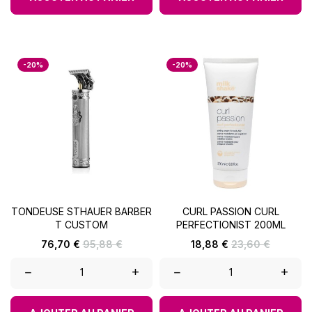
-20%
-20%
TONDEUSE STHAUER BARBER
CURL PASSION CURL
T CUSTOM
PERFECTIONIST 200ML
Prix
Prix
Prix
Prix
76,70 €
95,88 €
18,88 €
23,60 €
de
de
base
base
–
+
–
+