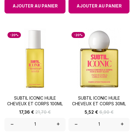
AJOUTER AU PANIER
AJOUTER AU PANIER
-20%
-20%
SUBTIL ICONIC HUILE
SUBTIL ICONIC HUILE
CHEVEUX ET CORPS 100ML
CHEVEUX ET CORPS 30ML
Prix
Prix
Prix
Prix
17,36 €
21,70 €
5,52 €
6,90 €
de
de
base
base
–
+
–
+