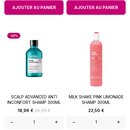
AJOUTER AU PANIER
AJOUTER AU PANIER
-20%
SCALP ADVANCED ANTI
MILK SHAKE PINK LIMONADE
INCONFORT SHAMP 300ML
SHAMP 300ML
Prix
Prix
Prix
18,96 €
23,70 €
22,50 €
de
base
–
+
–
+