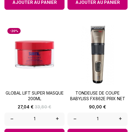
AJOUTER AU PANIER
AJOUTER AU PANIER
-20%
GLOBAL LIFT SUPER MASQUE
TONDEUSE DE COUPE
200ML
BABYLISS FX862E PRIX NET
Prix
Prix
Prix
27,04 €
33,80 €
90,00 €
de
base
–
+
–
+