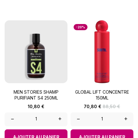
-20%
MEN STORIES SHAMP
GLOBAL LIFT CONCENTRE
PURIFIANT S4 250ML
150ML
Prix
Prix
Prix
10,80 €
70,80 €
88,50 €
de
base
–
+
–
+
AJOUTER AU PANIER
AJOUTER AU PANIER