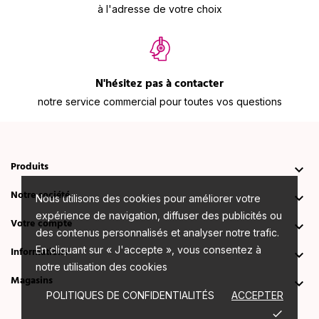
à l'adresse de votre choix
N'hésitez pas à contacter
notre service commercial pour toutes vos questions
Produits

Notre société

Nous utilisons des cookies pour améliorer votre
expérience de navigation, diffuser des publicités ou
Votre compte

des contenus personnalisés et analyser notre trafic.
En cliquant sur « J'accepte », vous consentez à
Informations

notre utilisation des cookies
Magasins

POLITIQUES DE CONFIDENTIALITÉS
ACCEPTER
done