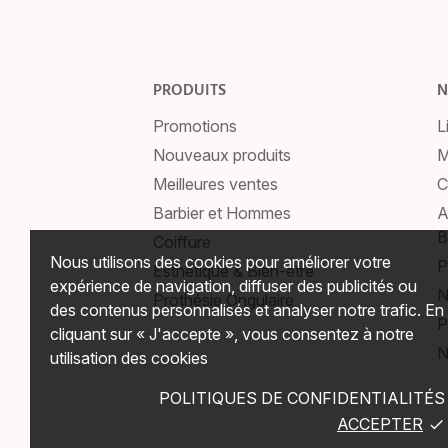
PRODUITS
N
Promotions
L
Nouveaux produits
M
Meilleures ventes
C
Barbier et Hommes
A
B
Coiffure
Nous utilisons des cookies pour améliorer votre
P
Esthétique & Bien-être
expérience de navigation, diffuser des publicités ou
N
Prothésie Ongulaire
des contenus personnalisés et analyser notre trafic. En
P
cliquant sur « J'accepte », vous consentez à notre
N
utilisation des cookies
POLITIQUES DE CONFIDENTIALITÉS
ACCEPTER
done