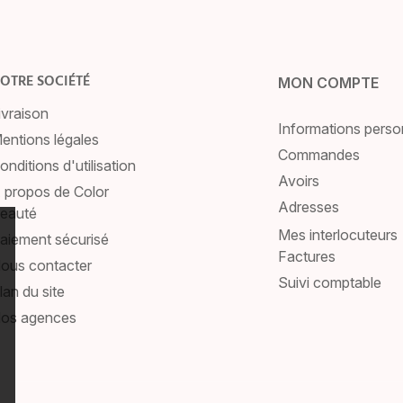
OTRE SOCIÉTÉ
MON COMPTE
ivraison
Informations perso
entions légales
Commandes
onditions d'utilisation
Avoirs
 propos de Color
Adresses
eauté
Mes interlocuteurs
aiement sécurisé
Factures
ous contacter
Suivi comptable
lan du site
os agences