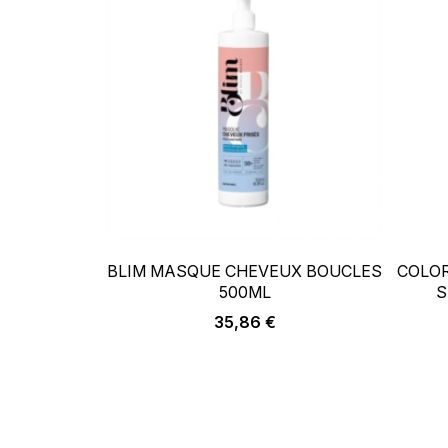
–
+
BLIM MASQUE CHEVEUX BOUCLES
COLOR
500ML
S
AJOUTER AU PANIER
Prix
35,86 €