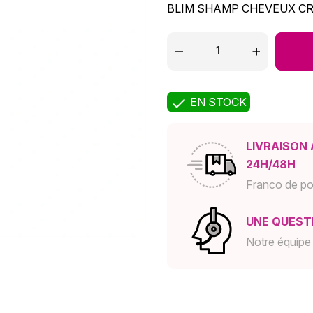
BLIM SHAMP CHEVEUX C
–
+

EN STOCK
LIVRAISON 
24H/48H
Franco de po
UNE QUESTI
Notre équipe 