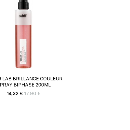
–
+
 LAB BRILLANCE COULEUR
PRAY BIPHASE 200ML
AJOUTER AU PANIER
Prix
Prix
14,32 €
17,90 €
de
base