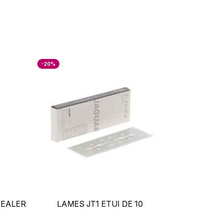
-20%
+
–
+
SEALER
LAMES JT1 ETUI DE 10