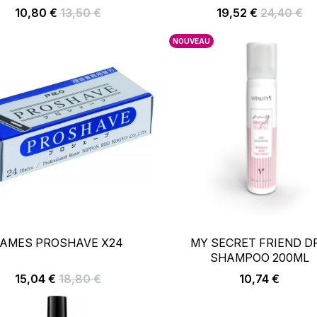
AJOUTER AU PANIER
AJOUTER AU PANIE
Prix
Prix
Prix
Prix
10,80 €
13,50 €
19,52 €
24,40 €
de
de
base
base
NOUVEAU
–
+
–
AMES PROSHAVE X24
MY SECRET FRIEND D
SHAMPOO 200ML
AJOUTER AU PANIER
AJOUTER AU PANIE
Prix
Prix
Prix
15,04 €
18,80 €
10,74 €
de
base