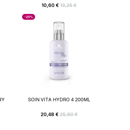
R
AJOUTER AU PANIER
Prix
Prix
10,60 €
13,25 €
de
base
-20%
+
–
+
RY
SOIN VITA HYDRO 4 200ML
R
AJOUTER AU PANIER
Prix
Prix
20,48 €
25,60 €
de
base