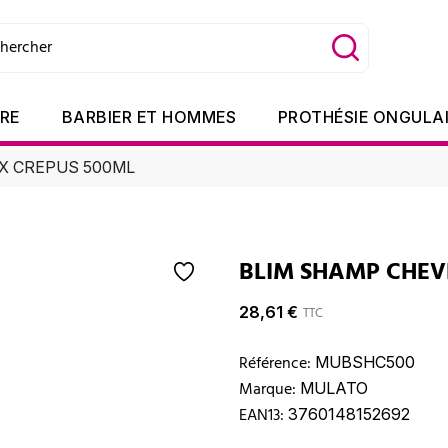
TRE
BARBIER ET HOMMES
PROTHÉSIE ONGULA
X CREPUS 500ML
BLIM SHAMP CHEV
28,61 €
TTC
Référence:
MUBSHC500
Marque:
MULATO
EAN13:
3760148152692